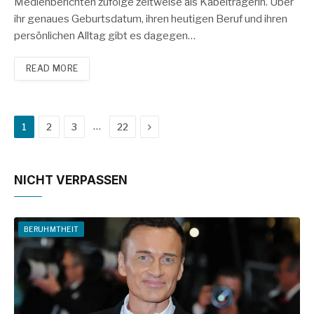
Medienberichten zufolge zeitweise als Kabelträgerin. Über
ihr genaues Geburtsdatum, ihren heutigen Beruf und ihren
persönlichen Alltag gibt es dagegen…
READ MORE
Next
…
1
2
3
22
NICHT VERPASSEN
BERUHMTHEIT