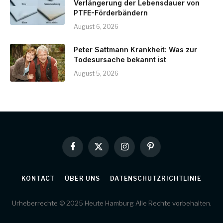
Verlängerung der Lebensdauer von
PTFE-Förderbändern
August 6, 2026
Peter Sattmann Krankheit: Was zur
Todesursache bekannt ist
August 5, 2026
Facebook
X
Instagram
Pinterest
(Twitter)
KONTACT
ÜBER UNS
DATENSCHUTZRICHTLINIE
Urheberrechte © 2025 Heute Hamburg Alle Rechte vorbehalten.