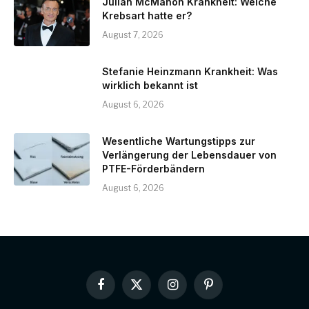
Julian McMahon Krankheit: Welche
Krebsart hatte er?
August 7, 2026
Stefanie Heinzmann Krankheit: Was
wirklich bekannt ist
August 6, 2026
Wesentliche Wartungstipps zur
Verlängerung der Lebensdauer von
PTFE-Förderbändern
August 6, 2026
Facebook
X
Instagram
Pinterest
(Twitter)