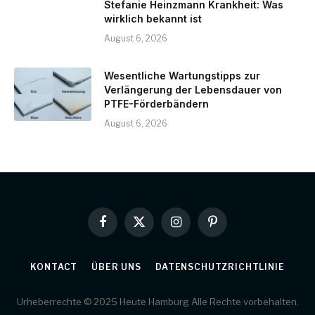
Stefanie Heinzmann Krankheit: Was
wirklich bekannt ist
August 6, 2026
Wesentliche Wartungstipps zur
Verlängerung der Lebensdauer von
PTFE-Förderbändern
August 6, 2026
Facebook
X
Instagram
Pinterest
(Twitter)
KONTACT
ÜBER UNS
DATENSCHUTZRICHTLINIE
Urheberrechte © 2025 Heute Hamburg Alle Rechte vorbehalten.