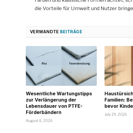
Farben und klassische Formen achtet, scha
die Vorteile für Umwelt und Nutzer bring
VERWANDTE
BEITRÄGE
Wesentliche Wartungstipps
Haustürsich
zur Verlängerung der
Familien: B
Lebensdauer von PTFE-
bevor Kinde
Förderbändern
July 29, 2026
August 6, 2026