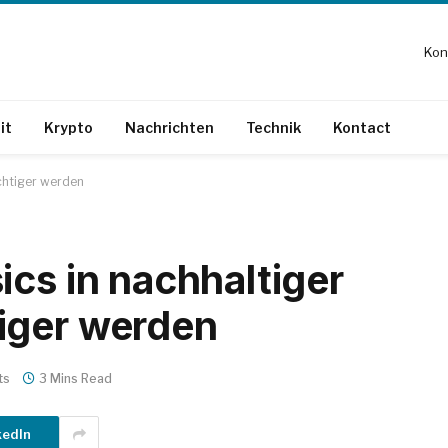
Kon
it
Krypto
Nachrichten
Technik
Kontact
chtiger werden
ics in nachhaltiger
iger werden
ts
3 Mins Read
kedIn